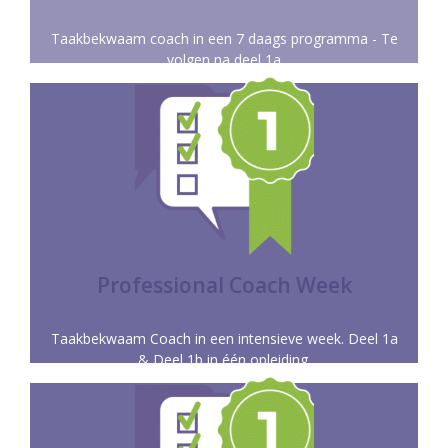
Taakbekwaam coach in een 7 daags programma - Te
volgen na deel 1a
Meer info
resultaatgericht coachen onder de knie krijgt.
Een solide basis waarin je de vaardigheden voor
PROFESSIONAL COACH WEEK
Professional Coach Week
Taakbekwaam Coach in een intensieve week. Deel 1a
& Deel 1b in één opleiding.