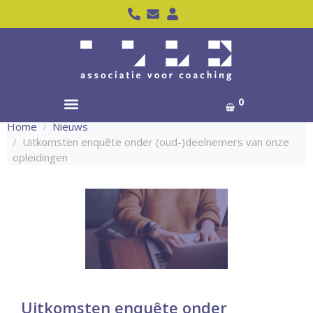
0
Home
Nieuws
Uitkomsten enquête onder (oud-)deelnemers van onze
opleidingen
Uitkomsten enquête onder