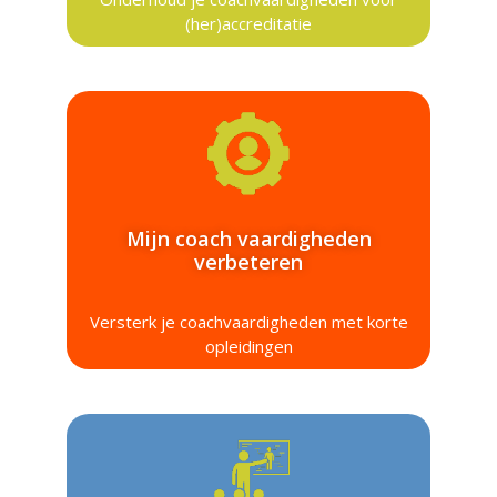
(her)accreditatie
Mijn coach vaardigheden
verbeteren
Versterk je coachvaardigheden met korte
opleidingen