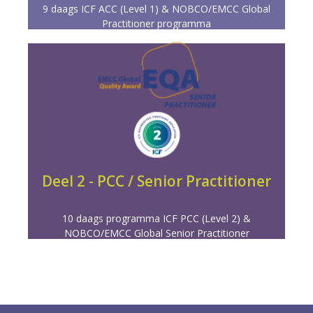
9 daags ICF ACC (Level 1) & NOBCO/EMCC Global
Practitioner programma
Meer info
werken met diverse tools.
coachen op effectief gedrag, emoties en het
In dit deel vindt verdere verdieping plaats. Je leert
Deel 2 - PCC / Senior Practitioner
SENIOR PRACTITIONER COACH
10 daags programma ICF PCC (Level 2) &
NOBCO/EMCC Global Senior Practitioner