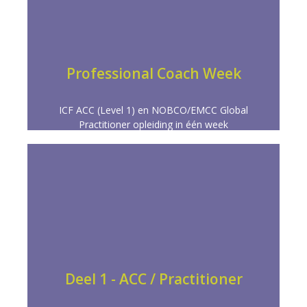
Meer info
resultaatgericht coachen onder de knie krijgt.
Een solide basis waarin je de vaardigheden voor
Professional Coach Week
PROFESSIONAL COACH WEEK
ICF ACC (Level 1) en NOBCO/EMCC Global
Practitioner opleiding in één week
Meer info
resultaatgericht coachen onder de knie krijgt.
Een solide basis waarin je de vaardigheden voor
Deel 1 - ACC / Practitioner
PRACTITIONER COACH (ACC)