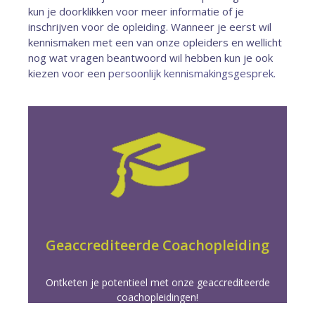
kun je doorklikken voor meer informatie of je
inschrijven voor de opleiding. Wanneer je eerst wil
kennismaken met een van onze opleiders en wellicht
nog wat vragen beantwoord wil hebben kun je ook
kiezen voor een
persoonlijk kennismakingsgesprek.
Meer info
geaccrediteerde opleidingen.
game changer in je coachees leven met onze
Verscherp je coaching vaardigheden en word de
Geaccrediteerde Coachopleiding
Ontketen je potentieel met onze geaccrediteerde
coachopleidingen!