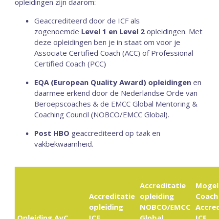
opleidingen zijn daarom:
Geaccrediteerd door de ICF als
zogenoemde
Level 1 en Level 2
opleidingen. Met
deze opleidingen ben je in staat om voor je
Associate Certified Coach (ACC) of Professional
Certified Coach (PCC)
EQA (European Quality Award) opleidingen
en
daarmee erkend door de Nederlandse Orde van
Beroepscoaches & de EMCC Global Mentoring &
Coaching Council (NOBCO/EMCC Global).
Post HBO
geaccrediteerd op taak en
vakbekwaamheid.
Accreditatie
Mogel
Accreditatie
opleiding
Coach
opleiding
NOBCO/EMCC
Accred
Opleiding AvC
ICF
Global
ICF