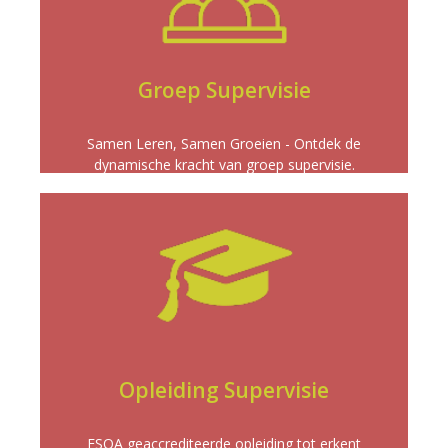
ontwikkeling.
groepssupervisie zowel individuele als gezamenlijke
gedeelde inzichten, stimuleert onze
In een setting van collegiale samenwerking en
Groep Supervisie
GROEP SUPERVISIE
Samen Leren, Samen Groeien - Ontdek de
dynamische kracht van groep supervisie.
Meer info
en meesterlijk toe te passen.
supervisievaardigheden te ontwikkelen, versterken
essentiële tools en inzichten om
Onze Supervisie voor Coaches opleiding biedt de
Opleiding Supervisie
SUPERVISIE OPLEIDING
ESQA geaccrediteerde opleiding tot erkent