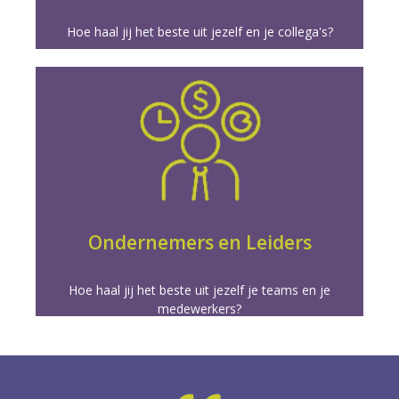
Hoe haal jij het beste uit jezelf en je collega's?
Meer info
kan schitteren.
kunt delegeren, en bouw een team dat zelfstandig
bedrijf groeien. Leer hoe je verantwoordelijkheid
Ondernemers en Leiders
Verander de manier waarop je leiding geeft en zie je
Hoe haal jij het beste uit jezelf je teams en je
medewerkers?