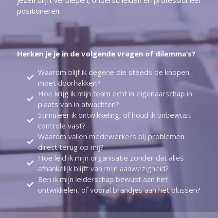
jezelf blijft verdiepen, onderscheiden en professioneel
positioneren.
Herken je je in de volgende vragen of dilemma’s?
Waarom blijf ik degene die steeds de knopen
moet doorhakken?
Hoe krijg ik mijn team echt in eigenaarschap in
plaats van in afwachten?
Stimuleer ik ontwikkeling, of houd ik onbewust
controle vast?
Waarom vallen medewerkers bij problemen
direct terug op mij?
Hoe leid ik mijn organisatie zonder dat alles
afhankelijk blijft van mijn aanwezigheid?
Ben ik mijn leiderschap bewust aan het
ontwikkelen, of vooral brandjes aan het blussen?