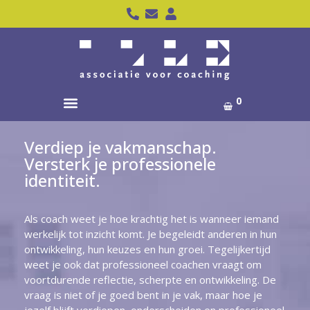
0
Verdiep je vakmanschap.
Versterk je professionele
identiteit.
Als coach weet je hoe krachtig het is wanneer iemand
werkelijk tot inzicht komt. Je begeleidt anderen in hun
ontwikkeling, hun keuzes en hun groei. Tegelijkertijd
weet je ook dat professioneel coachen vraagt om
voortdurende reflectie, scherpte en ontwikkeling. De
vraag is niet of je goed bent in je vak, maar hoe je