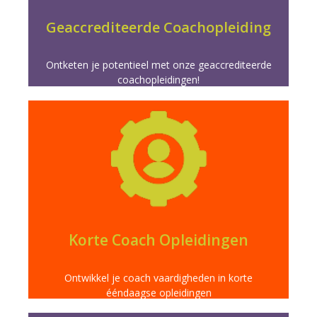
game changer in je coachees leven met onze
Verscherp je coaching vaardigheden en word de
Geaccrediteerde Coachopleiding
Ontketen je potentieel met onze geaccrediteerde
coachopleidingen!
Meer info
directe impact in je vakgebied.
eendaagse opleidingen. Doelgericht leren voor
Verrijk je vaardigheden snel met onze korte
Korte Coach Opleidingen
Ontwikkel je coach vaardigheden in korte
ééndaagse opleidingen