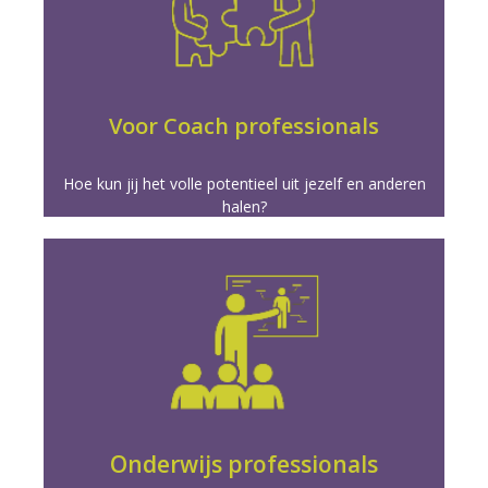
Meer info
geaccrediteerde opleidingen.
game changer in je coachees leven met onze
Verscherp je coaching vaardigheden en word de
Voor Coach professionals
Hoe kun jij het volle potentieel uit jezelf en anderen
halen?
Meer info
hebben.
zullen je omvormen tot de begeleider die zij nodig
van je leerlingen en medewerkers. Onze opleidingen
Word de stuwende kracht achter de groei en succes
Onderwijs professionals