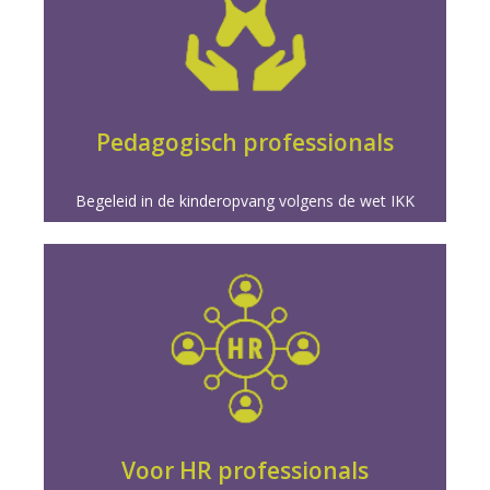
Meer info
de kinderopvang.
branche erkende opleiding maakt je onmisbaar in
en word een betrouwbare steun in hun leven. Onze
Bouw sterke banden met kinderen en hun ouders,
Pedagogisch professionals
Begeleid in de kinderopvang volgens de wet IKK
Meer info
op hun best te zijn.
kunt ontwikkelen en anderen inspireert om elke dag
een positieve bedrijfscultuur. Ontdek hoe je talent
Word de sleutel tot werknemerstevredenheid en
Voor HR professionals