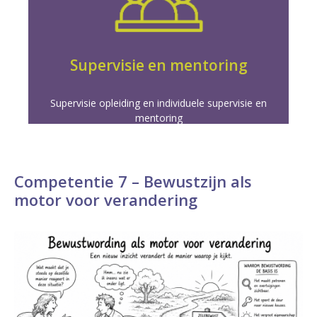
Meer info
vaardigheden voor meesterschap in coaching.
en individuele begeleiding. Duik dieper in je
Versterk je coaching door onze supervisie opleiding
Supervisie en mentoring
Supervisie opleiding en individuele supervisie en
mentoring
Competentie 7 – Bewustzijn als
motor voor verandering