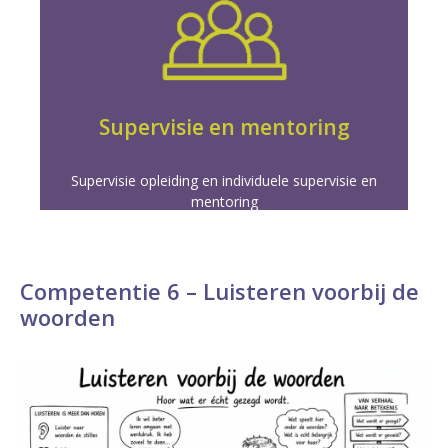
Meer info
vaardigheden voor meesterschap in coaching.
en individuele begeleiding. Duik dieper in je
Versterk je coaching door onze supervisie opleiding
Supervisie en mentoring
Supervisie opleiding en individuele supervisie en
mentoring
Competentie 6 – Luisteren voorbij de
woorden