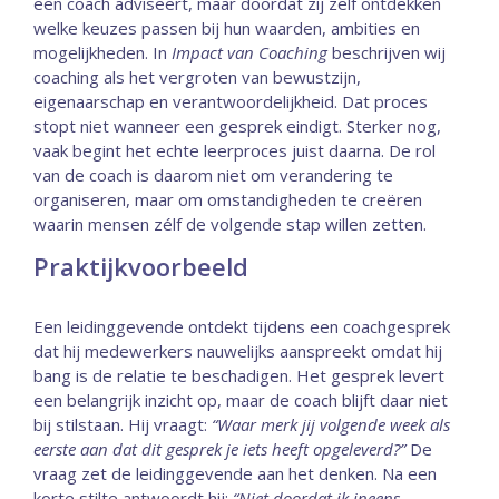
een coach adviseert, maar doordat zij zelf ontdekken
welke keuzes passen bij hun waarden, ambities en
mogelijkheden. In
Impact van Coaching
beschrijven wij
coaching als het vergroten van bewustzijn,
eigenaarschap en verantwoordelijkheid. Dat proces
stopt niet wanneer een gesprek eindigt. Sterker nog,
vaak begint het echte leerproces juist daarna. De rol
van de coach is daarom niet om verandering te
organiseren, maar om omstandigheden te creëren
waarin mensen zélf de volgende stap willen zetten.
Praktijkvoorbeeld
Een leidinggevende ontdekt tijdens een coachgesprek
dat hij medewerkers nauwelijks aanspreekt omdat hij
bang is de relatie te beschadigen. Het gesprek levert
een belangrijk inzicht op, maar de coach blijft daar niet
bij stilstaan. Hij vraagt:
“Waar merk jij volgende week als
eerste aan dat dit gesprek je iets heeft opgeleverd?”
De
vraag zet de leidinggevende aan het denken. Na een
korte stilte antwoordt hij:
“Niet doordat ik ineens