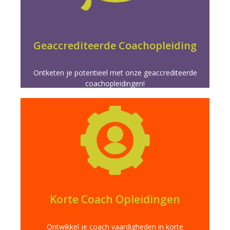
geaccrediteerde opleidingen.
game changer in je coachees leven met onze
Verscherp je coaching vaardigheden en word de
Geaccrediteerde Coachopleiding
Ontketen je potentieel met onze geaccrediteerde
coachopleidingen!
Meer info
directe impact in je vakgebied.
eendaagse opleidingen. Doelgericht leren voor
Verrijk je vaardigheden snel met onze korte
Korte Coach Opleidingen
Ontwikkel je coach vaardigheden in korte