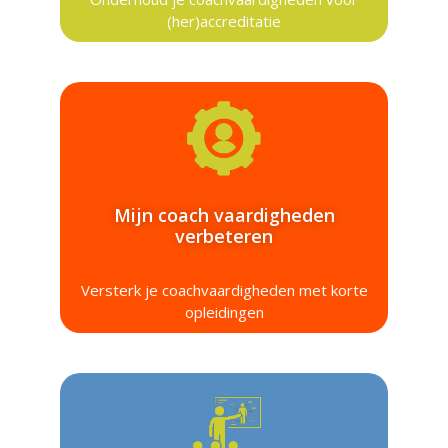
(her)accreditatie
Mijn coach vaardigheden
verbeteren
Versterk je coachvaardigheden met korte
opleidingen