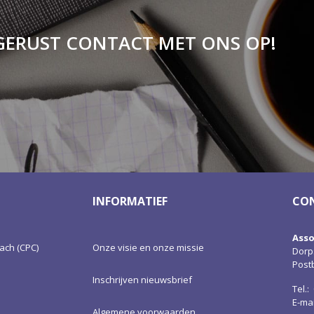
GERUST CONTACT MET ONS OP!
INFORMATIEF
CO
Asso
ach (CPC)
Onze visie en onze missie
Dorps
Postb
Inschrijven nieuwsbrief
Tel.:
E-ma
Algemene voorwaarden