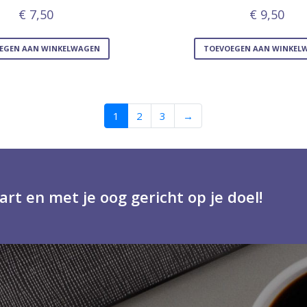
€
7,50
€
9,50
EGEN AAN WINKELWAGEN
TOEVOEGEN AAN WINKEL
1
2
3
→
art en met je oog gericht op je doel!