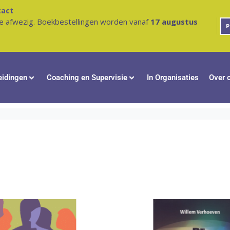
tact
e afwezig. Boekbestellingen worden vanaf
17 augustus
P
eidingen
Coaching en Supervisie
In Organisaties
Over 