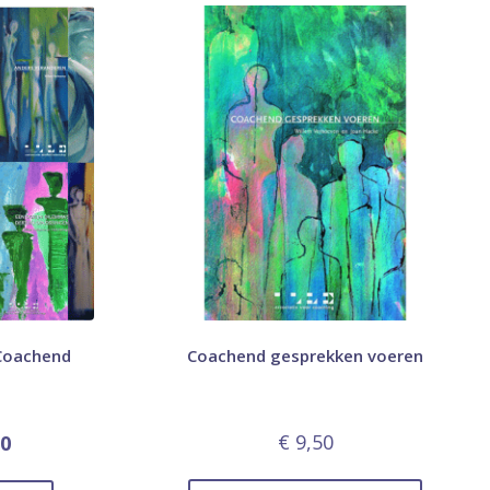
 Coachend
Coachend gesprekken voeren
€
9,50
00