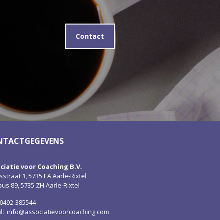
Contact
NTACTGEGEVENS
ciatie voor Coaching B.V.
straat 1, 5735 EA Aarle-Rixtel
us 89, 5735 ZH Aarle-Rixtel
 0492-385544
il:
info@associatievoorcoaching.com