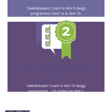
Taakbekwaam Coach in één 9 daags
programma. Deel 1a & deel 1b.
Meer info
werken met diverse tool.
coachen op effectief gedrag, emoties en het
In dit deel vindt verdere verdieping plaats. Je leert
Deel 2 - Senior Practitioner
(PCC)
SENIOR PRACTITIONER COACH
Vakbekwaam Coach in één 10 daags
programma. - Te volgen na deel 1