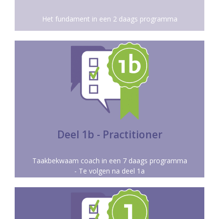
Het fundament in een 2 daags programma
Meer info
coachen.
de coachovereenkomst en resultaatgericht
aandacht voor de kracht van het vragenstellen,
Een meer technisch instrumenteel deel met veel
Deel 1b - Practitioner
PRACTITIONER COACH
Taakbekwaam coach in een 7 daags programma
- Te volgen na deel 1a