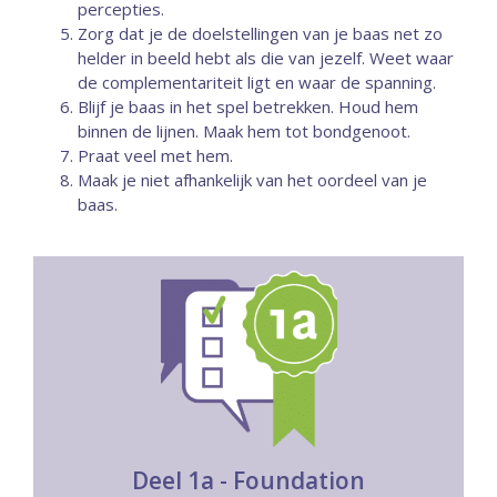
percepties.
Zorg dat je de doelstellingen van je baas net zo
helder in beeld hebt als die van jezelf. Weet waar
de complementariteit ligt en waar de spanning.
Blijf je baas in het spel betrekken. Houd hem
binnen de lijnen. Maak hem tot bondgenoot.
Praat veel met hem.
Maak je niet afhankelijk van het oordeel van je
baas.
Meer info
de orde komen.
basisnoties en competenties van de coach aan
Een meer oriënterende module waarin de
Deel 1a - Foundation
FOUNDATION COACH