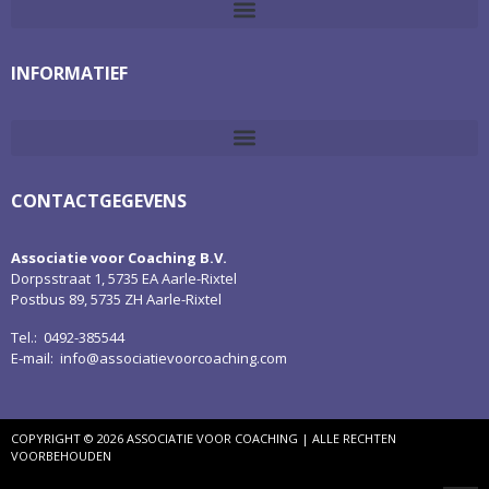
INFORMATIEF
CONTACTGEGEVENS
Associatie voor Coaching B.V.
Dorpsstraat 1, 5735 EA Aarle-Rixtel
Postbus 89, 5735 ZH Aarle-Rixtel
Tel.: 0492-385544
E-mail:
info@associatievoorcoaching.com
COPYRIGHT © 2026 ASSOCIATIE VOOR COACHING | ALLE RECHTEN
VOORBEHOUDEN