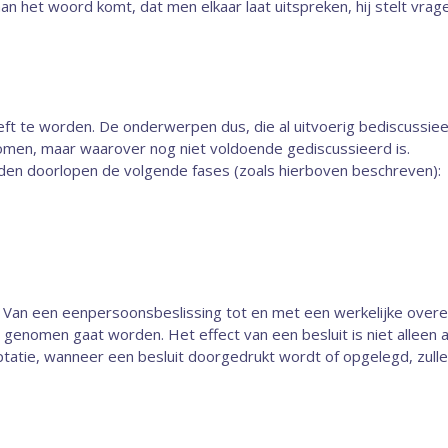
n het woord komt, dat men elkaar laat uitspre­ken, hij stelt vra
te wor­den. De onderwerpen dus, die al uitvoerig bediscussieerd
en, maar waarover nog niet voldoende gediscussieerd is.
en doorlopen de volgende fases (zoals hierboven beschreven):
n. Van een eenpersoonsbeslissing tot en met een werkelijke over
it genomen gaat worden. Het effect van een besluit is niet alleen a
ptatie, wanneer een besluit doorgedrukt wordt of opgelegd, zul