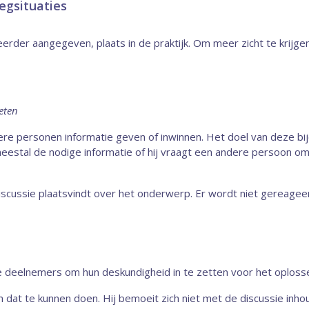
egsituaties
der aangegeven, plaats in de praktijk. Om meer zicht te krijge
eten
ere personen informatie geven of inwinnen. Het doel van deze bij
stal de nodige informatie of hij vraagt een andere persoon om i
scussie plaatsvindt over het onderwerp. Er wordt niet gereageer
 deelne­mers om hun deskundig­heid in te zetten voor het oploss
t te kunnen doen. Hij bemoeit zich niet met de discussie inhou