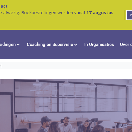
tact
e afwezig. Boekbestellingen worden vanaf
17 augustus
P
eidingen
Coaching en Supervisie
In Organisaties
Over 
es