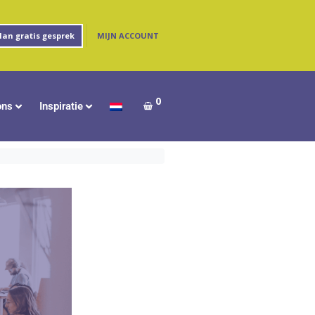
MIJN ACCOUNT
lan gratis gesprek
0
ons
Inspiratie