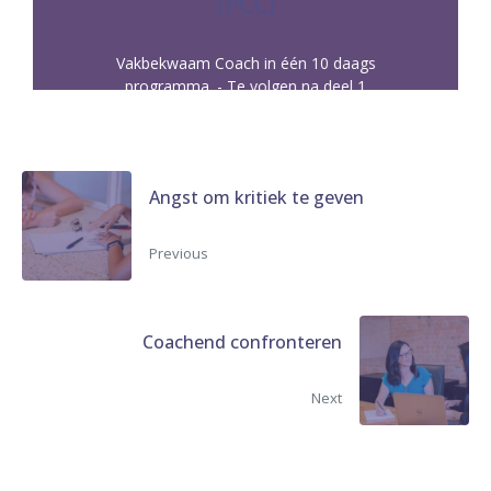
(PCC)
SENIOR PRACTITIONER COACH
Vakbekwaam Coach in één 10 daags
programma. - Te volgen na deel 1
Angst om kritiek te geven
Previous
Coachend confronteren
Next