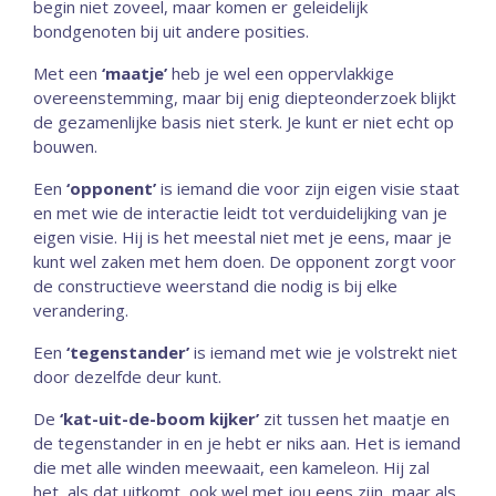
begin niet zoveel, maar komen er geleidelijk
bondgenoten bij uit andere posities.
Met een
‘maatje’
heb je wel een oppervlakkige
overeenstemming, maar bij enig diepteonderzoek blijkt
de gezamenlijke basis niet sterk. Je kunt er niet echt op
bouwen.
Een
‘opponent’
is iemand die voor zijn eigen visie staat
en met wie de interactie leidt tot verduidelijking van je
eigen visie. Hij is het meestal niet met je eens, maar je
kunt wel zaken met hem doen. De opponent zorgt voor
de constructieve weerstand die nodig is bij elke
verandering.
Een
‘tegenstander’
is iemand met wie je volstrekt niet
door dezelfde deur kunt.
De
‘kat-uit-de-boom kijker’
zit tussen het maatje en
de tegenstander in en je hebt er niks aan. Het is iemand
die met alle winden meewaait, een kameleon. Hij zal
het, als dat uitkomt, ook wel met jou eens zijn, maar als