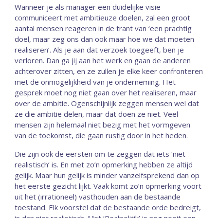
Wanneer je als manager een duidelijke visie
communiceert met ambitieuze doelen, zal een groot
aantal mensen reageren in de trant van ‘een prachtig
doel, maar zeg ons dan ook maar hoe we dat moeten
realiseren’. Als je aan dat verzoek toegeeft, ben je
verloren. Dan ga jij aan het werk en gaan de anderen
achterover zitten, en ze zullen je elke keer confronteren
met de onmogelijkheid van je onderneming. Het
gesprek moet nog niet gaan over het realiseren, maar
over de ambitie. Ogenschijnlijk zeggen mensen wel dat
ze die ambitie delen, maar dat doen ze niet. Veel
mensen zijn helemaal niet bezig met het vormgeven
van de toekomst, die gaan rustig door in het heden.
Die zijn ook de eersten om te zeggen dat iets ‘niet
realistisch’ is. En met zo’n opmerking hebben ze altijd
gelijk. Maar hun gelijk is minder vanzelfsprekend dan op
het eerste gezicht lijkt. Vaak komt zo’n opmerking voort
uit het (irrationeel) vasthouden aan de bestaande
toestand. Elk voorstel dat de bestaande orde bedreigt,
is dan niet realistisch. Met ‘Realpolitik’ is nog nooit een