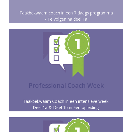
PRACTITIONER COACH
Taakbekwaam coach in een 7 daags programma
- Te volgen na deel 1a
Meer info
resultaatgericht coachen onder de knie krijgt.
Een solide basis waarin je de vaardigheden voor
Professional Coach Week
PROFESSIONAL COACH WEEK
Taakbekwaam Coach in een intensieve week.
Deel 1a & Deel 1b in één opleiding.