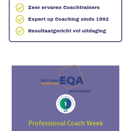
Zeer ervaren Coachtrainers
Expert op Coaching sinds 1992
Resultaatgericht vol uitdaging
Meer info
resultaatgericht coachen onder de knie krijgt.
Een solide basis waarin je de vaardigheden voor
Professional Coach Week
PROFESSIONAL COACH WEEK