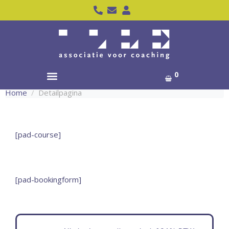
0
Home
Detailpagina
[pad-course]
[pad-bookingform]