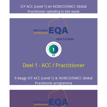
ICF ACC (Level 1) en NOBCO/EMCC Global
Practitioner opleiding in één week
Meer info
resultaatgericht coachen onder de knie krijgt.
Een solide basis waarin je de vaardigheden voor
Deel 1 - ACC / Practitioner
PRACTITIONER COACH (ACC)
9 daags ICF ACC (Level 1) & NOBCO/EMCC Global
Practitioner programma